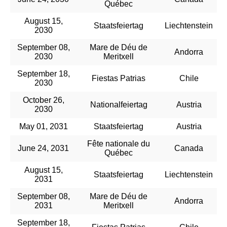
Québec
August 15,
Staatsfeiertag
Liechtenstein
2030
September 08,
Mare de Déu de
Andorra
2030
Meritxell
September 18,
Fiestas Patrias
Chile
2030
October 26,
Nationalfeiertag
Austria
2030
May 01, 2031
Staatsfeiertag
Austria
Fête nationale du
June 24, 2031
Canada
Québec
August 15,
Staatsfeiertag
Liechtenstein
2031
September 08,
Mare de Déu de
Andorra
2031
Meritxell
September 18,