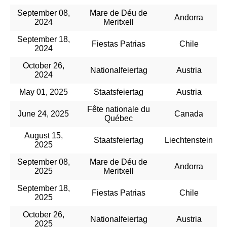
September 08,
Mare de Déu de
Andorra
2024
Meritxell
September 18,
Fiestas Patrias
Chile
2024
October 26,
Nationalfeiertag
Austria
2024
May 01, 2025
Staatsfeiertag
Austria
Fête nationale du
June 24, 2025
Canada
Québec
August 15,
Staatsfeiertag
Liechtenstein
2025
September 08,
Mare de Déu de
Andorra
2025
Meritxell
September 18,
Fiestas Patrias
Chile
2025
October 26,
Nationalfeiertag
Austria
2025