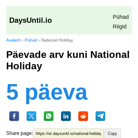
Pühad
DaysUntil.io
Riigid
Avaleht
›
Pühad
›
National Holiday
Päevade arv kuni National
Holiday
5 päeva
Share page:
Copy