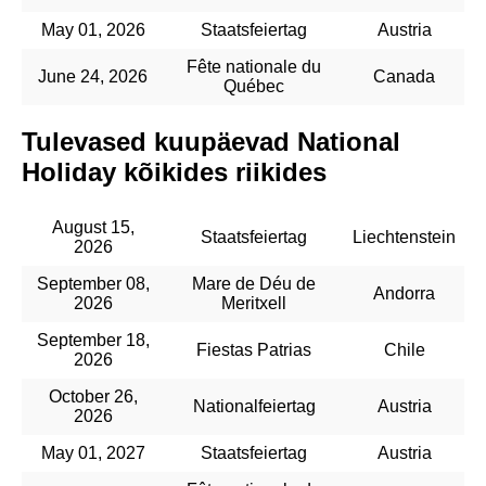
May 01, 2026
Staatsfeiertag
Austria
Fête nationale du
June 24, 2026
Canada
Québec
Tulevased kuupäevad National
Holiday kõikides riikides
August 15,
Staatsfeiertag
Liechtenstein
2026
September 08,
Mare de Déu de
Andorra
2026
Meritxell
September 18,
Fiestas Patrias
Chile
2026
October 26,
Nationalfeiertag
Austria
2026
May 01, 2027
Staatsfeiertag
Austria